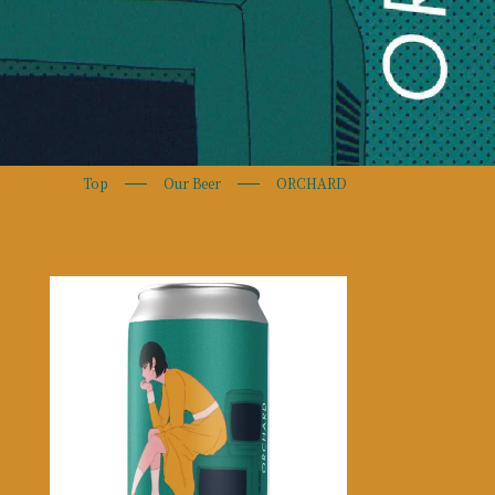
Top
Our Beer
ORCHARD