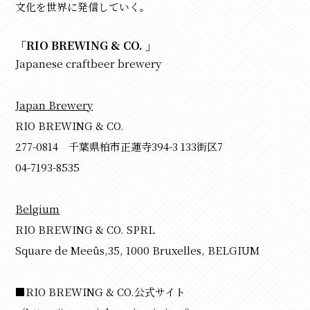
文化を世界に発信していく。
「RIO BREWING & CO. 」
Japanese craftbeer brewery
Japan Brewery
RIO BREWING & CO.
277-0814 千葉県柏市正蓮寺394-3 133街区7
04-7193-8535
Belgium
RIO BREWING & CO. SPRL
Square de Meeûs,35, 1000 Bruxelles, BELGIUM
■RIO BREWING & CO.公式サイト