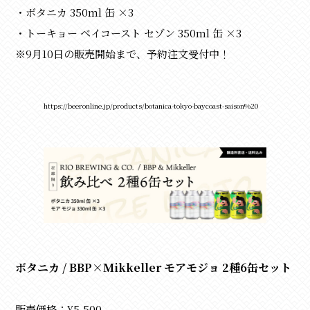
・ボタニカ 350ml 缶 ×3
・トーキョー ベイコースト セゾン 350ml 缶 ×3
※9月10日の販売開始まで、予約注文受付中！
https://beeronline.jp/products/botanica-tokyo-baycoast-saison%20
ボタニカ / BBP×Mikkeller モアモジョ 2種6缶セット
販売価格：¥5,500