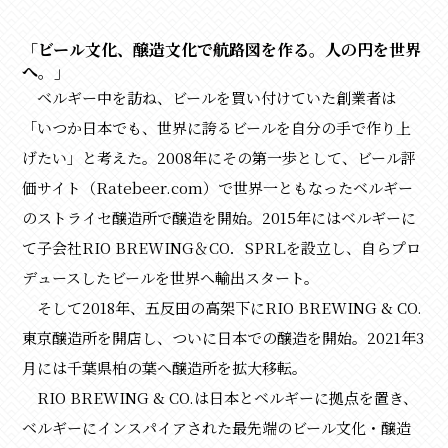
「ビール文化、醸造文化で航路図を作る。人の円を世界
へ。」
ベルギー中を訪ね、ビールを買い付けていた創業者は
「いつか日本でも、世界に誇るビールを自分の手で作り上
げたい」と考えた。2008年にその第一歩として、ビール評
価サイト（Ratebeer.com）で世界一ともなったベルギー
のストライセ醸造所で醸造を開始。2015年にはベルギーに
て子会社RIO BREWING＆CO．SPRLを設立し、自らプロ
デュースしたビールを世界へ輸出スタート。
そして2018年、五反田の高架下にRIO BREWING & CO.
東京醸造所を開店し、ついに日本での醸造を開始。2021年3
月には千葉県柏の葉へ醸造所を拡大移転。
RIO BREWING & CO.は日本とベルギーに拠点を置き、
ベルギーにインスパイアされた最先端のビール文化・醸造